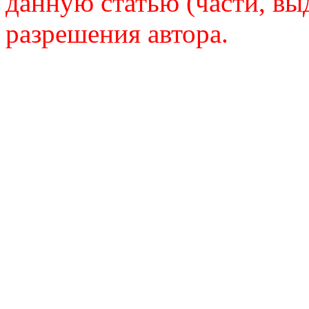
данную статью (части, вы
разрешения автора.
trsrussi